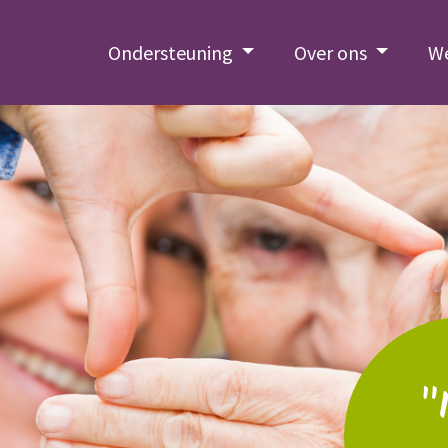
Ondersteuning
Over ons
We
"