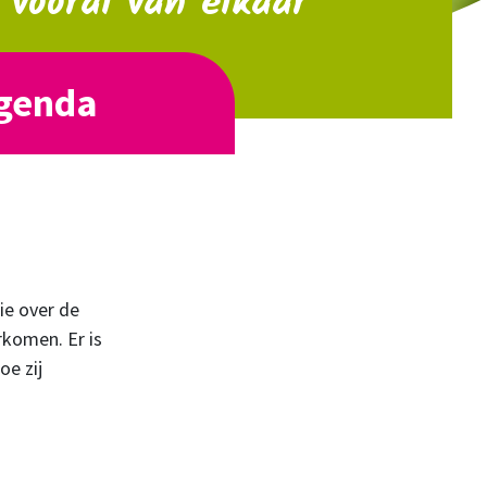
vooral van elkaar"
genda
ie over de
komen. Er is
oe zij