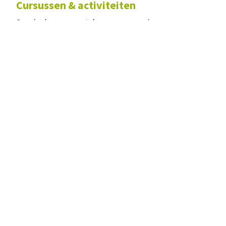
Cursussen & activiteiten
Speciaal voor mantelzorgers organiseren we
regelmatig verschillende activiteiten. Er zijn geen
kosten aan verbonden. Hieronder vind je een greep
uit de mogelijkheden, klik voor een overzicht op
onderstaande button.
bekijk het totale aanbod