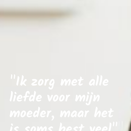
"Ik zorg met alle
liefde voor mijn
moeder, maar het
is soms best veel"